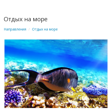
navigation
Отдых на море
Направления
Отдых на море