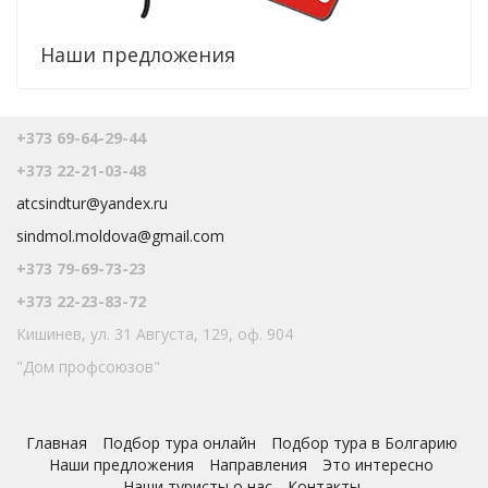
Наши предложения
+373 69-64-29-44
+373 22-21-03-48
atcsindtur@yandex.ru
sindmol.moldova@gmail.com
+373 79-69-73-23
+373 22-23-83-72
Кишинев, ул. 31 Августа, 129, оф. 904
"Дом профсоюзов"
Главная
Подбор тура онлайн
Подбор тура в Болгарию
Наши предложения
Направления
Это интересно
Наши туристы о нас
Контакты