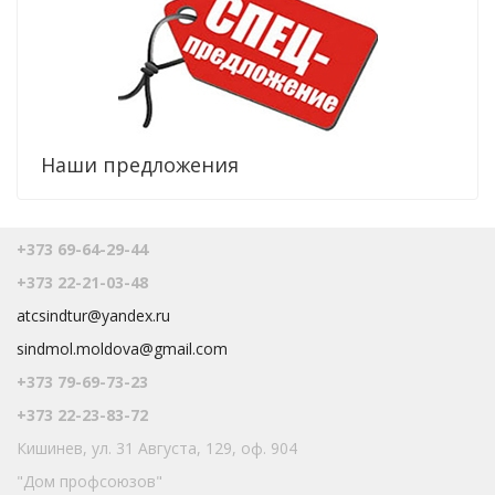
Наши предложения
+373 69-64-29-44
+373 22-21-03-48
atcsindtur@yandex.ru
sindmol.moldova@gmail.com
+373 79-69-73-23
+373 22-23-83-72
Кишинев, ул. 31 Августа, 129, оф. 904
"Дом профсоюзов"